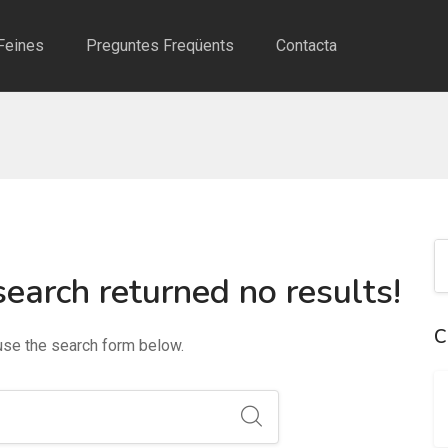
Feines
Preguntes Freqüents
Contacta
search returned no results!
C
 use the search form below.