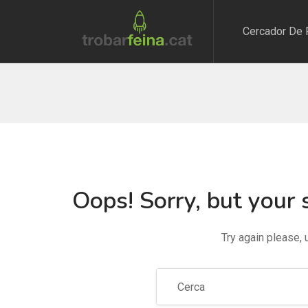
Cercador De 
Oops!
Sorry, but your 
Try again please,