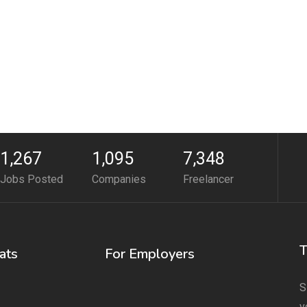
1,267
1,095
7,348
Jobs Posted
Companies
Freelancer
T
ats
For Employers
S
v