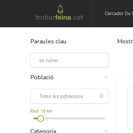
Cercador De 
Paraules clau
Mostr
Població
Radi:
10
km
Categoria