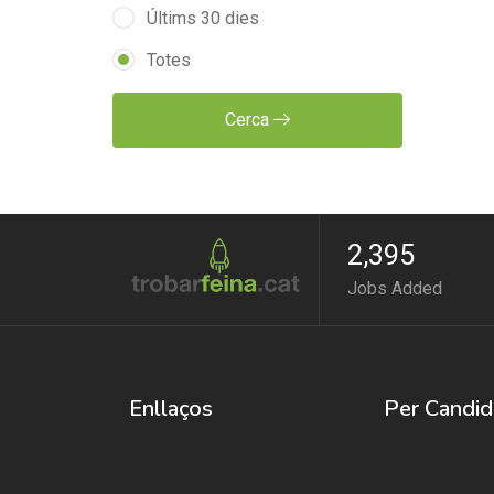
Últims 30 dies
Begudes i Tabac
(5)
Totes
Indústries Gràfiques
(3)
Cerca
Indústries Quí­miques
(1)
Llicenciats, Diplomats i Tí­tols
propis
(1)
2,395
Màrqueting, Vendes i Publicitat
Jobs Added
(3)
Muntatges, Instal.lacions,
Manteniment i Reparació
Enllaços
Per Candid
(21)
Sanitat
(12)