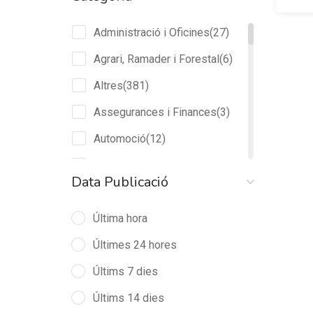
Administració i Oficines
(27)
Agrari, Ramader i Forestal
(6)
Altres
(381)
Assegurances i Finances
(3)
Automoció
(12)
Comerç
(18)
Data Publicació
Docència i Investigació
(2)
Última hora
Edificació i Obres Públiques
(5)
Últimes 24 hores
Indústria Pesada i de
Construccions Metàl.liques
Últims 7 dies
(4)
Últims 14 dies
Indústries d'Alimentació,