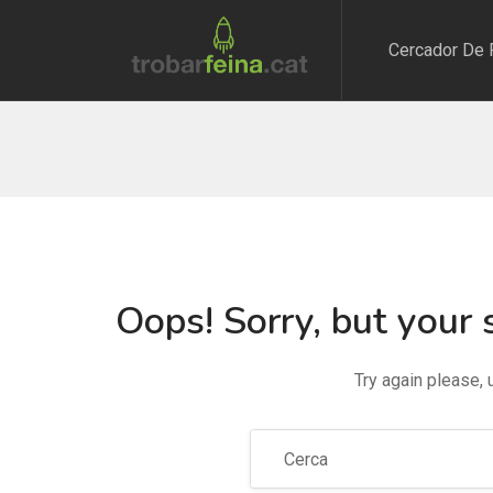
Cercador De 
Oops!
Sorry, but your 
Try again please,