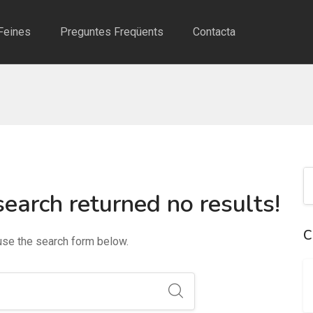
Feines
Preguntes Freqüents
Contacta
search returned no results!
C
 use the search form below.