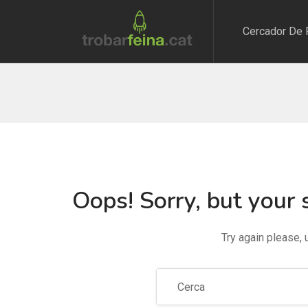
Cercador De 
Oops!
Sorry, but your 
Try again please,