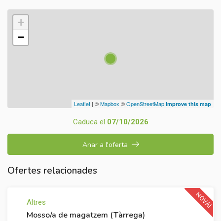
+
−
Leaflet
| ©
Mapbox
©
OpenStreetMap
Improve this map
Caduca el
07/10/2026
Anar a l'oferta
Ofertes relacionades
NOVA!
Altres
Mosso/a de magatzem (Tàrrega)