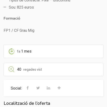
Tipus de contracte: Fixe – discontinu
Sou: 825 euros
Formació
FP1 / CF Grau Mig
1 mes
fa
40
vegades vist
Social:
Localització de l’oferta