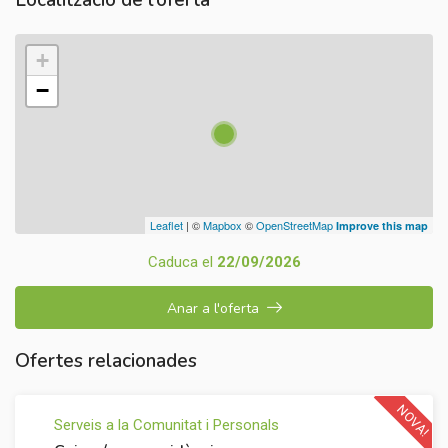
Localització de l’oferta
+
−
Leaflet
| ©
Mapbox
©
OpenStreetMap
Improve this map
Caduca el
22/09/2026
Anar a l'oferta
Ofertes relacionades
NOVA!
Serveis a la Comunitat i Personals