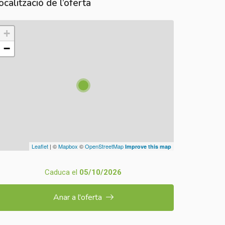
ocalització de l’oferta
+
−
Leaflet
| ©
Mapbox
©
OpenStreetMap
Improve this map
Caduca el
05/10/2026
Anar a l'oferta