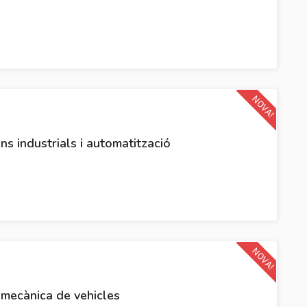
NOVA!
ons industrials i automatització
NOVA!
omecànica de vehicles