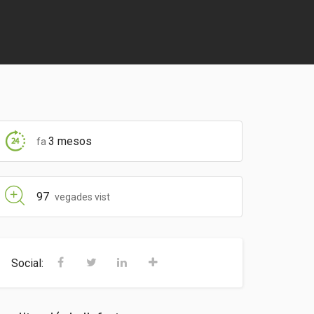
3 mesos
fa
97
vegades vist
Social: