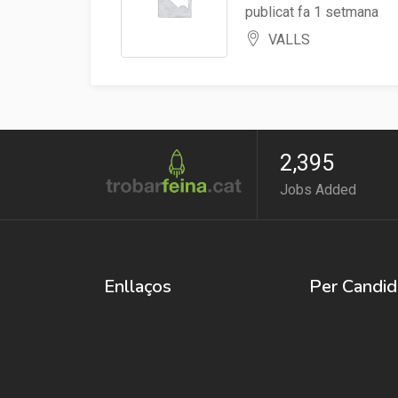
publicat fa 1 setmana
VALLS
2,395
Jobs Added
Enllaços
Per Candid