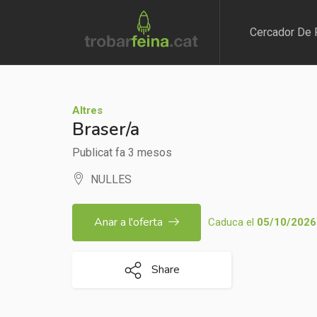
Cercador De 
Altres
Braser/a
Publicat fa 3 mesos
NULLES
Anar a l'oferta
Caduca el
05/10/2026
Share