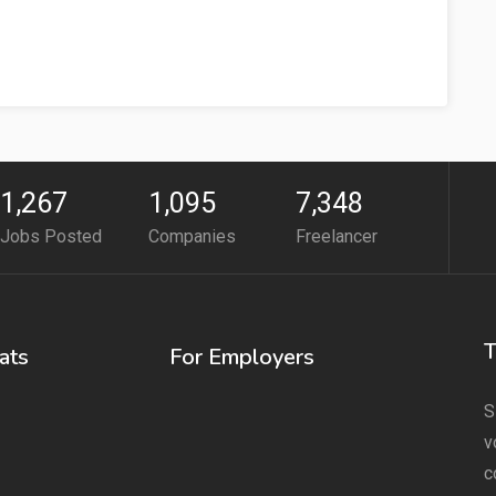
1,267
1,095
7,348
Jobs Posted
Companies
Freelancer
T
ats
For Employers
S
v
c