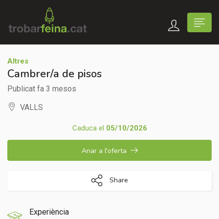
Altres
Cambrer/a de pisos
Publicat fa 3 mesos
VALLS
Caduca el
05/10/2026
Anar a l'oferta
Share
Experiència