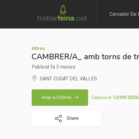
Cercador De 
Altres
CAMBRER/A_ amb torns de tr
Publicat fa 3 mesos
SANT CUGAT DEL VALLES
Anar a l'oferta
Caduca el
13/09/2026
Share