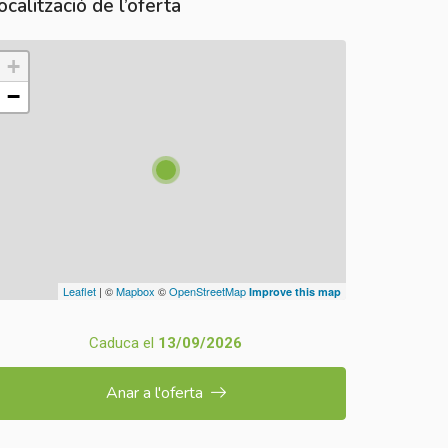
ocalització de l’oferta
+
−
Leaflet
| ©
Mapbox
©
OpenStreetMap
Improve this map
Caduca el
13/09/2026
Anar a l'oferta