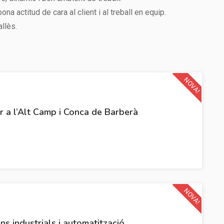
 actitud de cara al client i al treball en equip.
llès.
NOVA!
ar a l’Alt Camp i Conca de Barberà
NOVA!
ons industrials i automatització