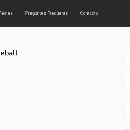
Feines
Preguntes Freqüents
Contacta
eball