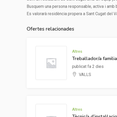
Busquem una persona responsable, activa i amb bona
Es valorarà residència propera a Sant Cugat del Va
Ofertes relacionades
Altres
Treballador/a famili
publicat fa 2 dies
VALLS
Altres
Tècnic/a d’instal·laci