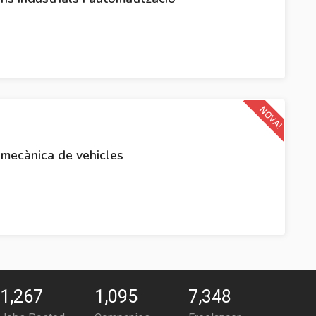
NOVA!
omecànica de vehicles
1,267
1,095
7,348