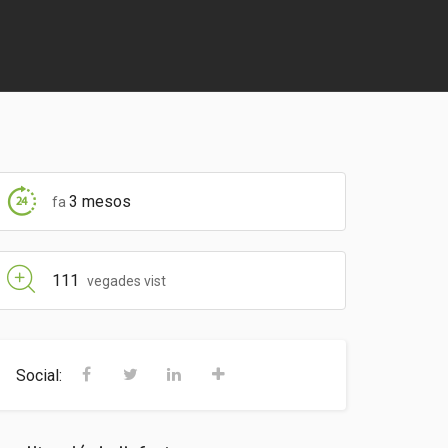
3 mesos
fa
111
vegades vist
Social: