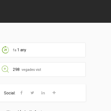
1 any
fa
298
vegades vist
Social: