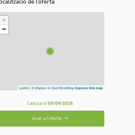
ocalització de l’oferta
+
−
Leaflet
| ©
Mapbox
©
OpenStreetMap
Improve this map
Caduca el
09/09/2026
Anar a l'oferta