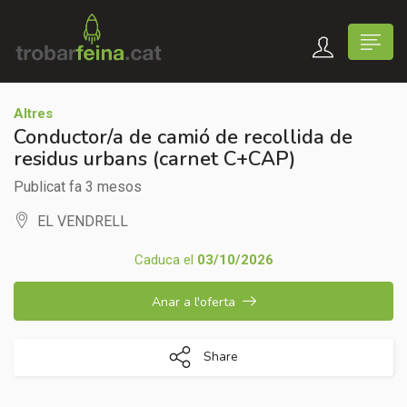
Altres
Conductor/a de camió de recollida de
residus urbans (carnet C+CAP)
Publicat fa 3 mesos
EL VENDRELL
Caduca el
03/10/2026
Anar a l'oferta
Share