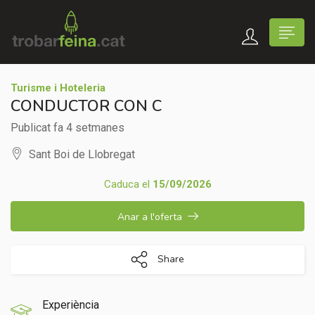
Turisme i Hoteleria
CONDUCTOR CON C
Publicat fa 4 setmanes
Sant Boi de Llobregat
Caduca el
15/09/2026
Anar a l'oferta
Share
Experiència