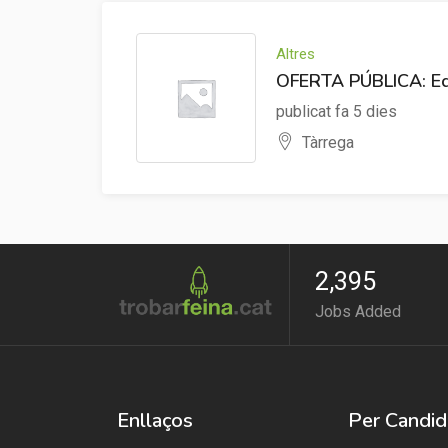
Altres
OFERTA PÚBLICA: Edu
publicat fa 5 dies
Tàrrega
2,395
Jobs Added
Enllaços
Per Candid