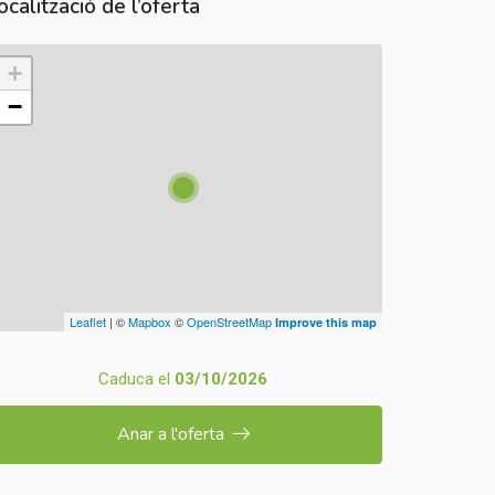
ocalització de l’oferta
+
−
Leaflet
| ©
Mapbox
©
OpenStreetMap
Improve this map
Caduca el
03/10/2026
Anar a l'oferta