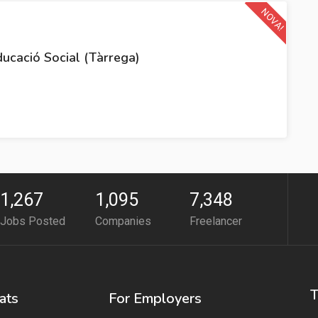
NOVA!
cació Social (Tàrrega)
1,267
1,095
7,348
Jobs Posted
Companies
Freelancer
T
ats
For Employers