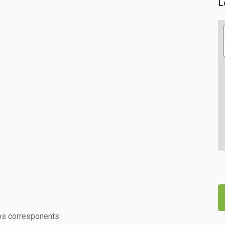
L
os corresponents