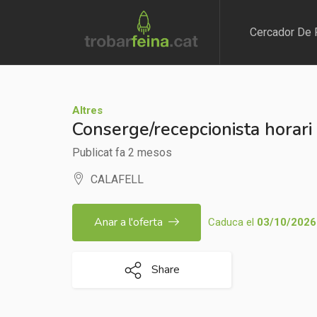
Cercador De 
Altres
Conserge/recepcionista horari
Publicat fa 2 mesos
CALAFELL
Anar a l'oferta
Caduca el
03/10/2026
Share