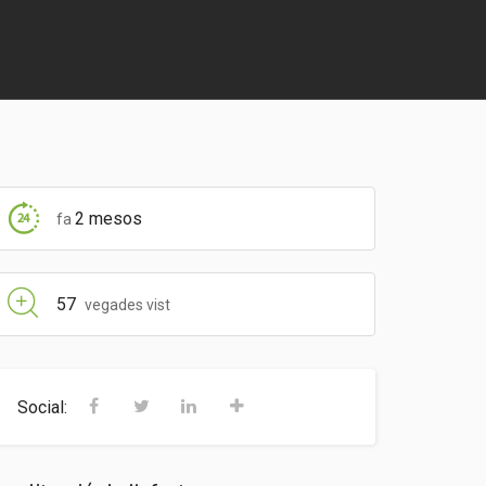
2 mesos
fa
57
vegades vist
Social: