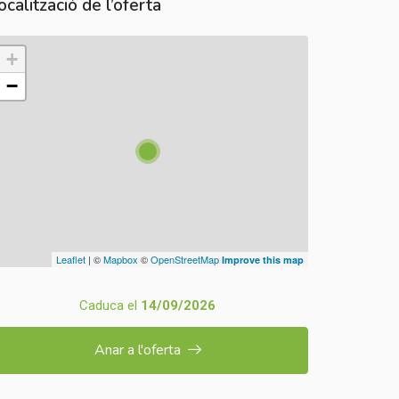
ocalització de l’oferta
+
−
Leaflet
| ©
Mapbox
©
OpenStreetMap
Improve this map
Caduca el
14/09/2026
Anar a l'oferta