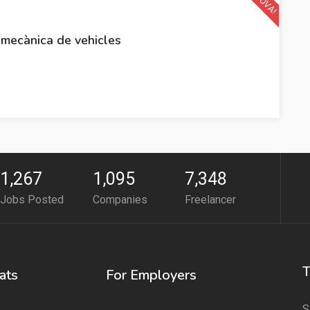
NOVA!
omecànica de vehicles
1,267
1,095
7,348
Jobs Posted
Companies
Freelancer
T
ats
For Employers
S