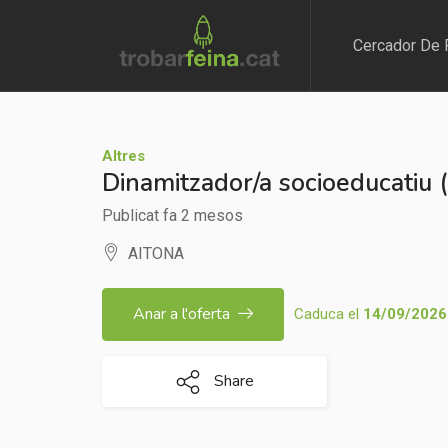
Cercador De 
Altres
Dinamitzador/a socioeducatiu 
Publicat fa 2 mesos
AITONA
Anar a l'oferta
Caduca el
14/09/2026
Share