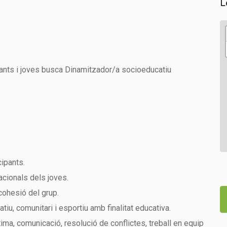
L
ants i joves busca Dinamitzador/a socioeducatiu
cipants.
acionals dels joves.
 cohesió del grup.
iu, comunitari i esportiu amb finalitat educativa.
tima, comunicació, resolució de conflictes, treball en equip