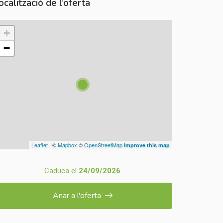
ocalització de l’oferta
+
−
Leaflet
| ©
Mapbox
©
OpenStreetMap
Improve this map
Caduca el
24/09/2026
Anar a l'oferta