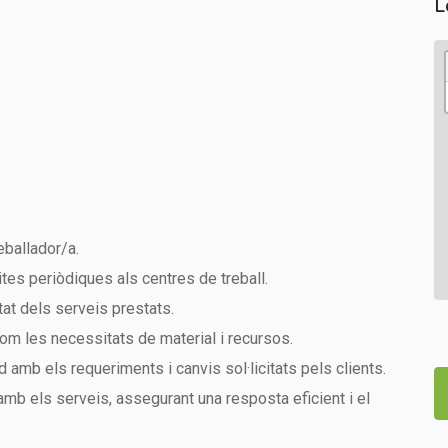
L
eballador/a.
ites periòdiques als centres de treball.
tat dels serveis prestats.
 com les necessitats de material i recursos.
rd amb els requeriments i canvis sol·licitats pels clients.
amb els serveis, assegurant una resposta eficient i el