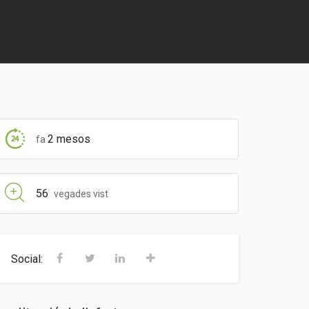
2 mesos
fa
56
vegades vist
Social: