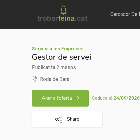
Cercador De 
Serveis a les Empreses
Gestor de servei
Publicat fa 2 mesos
Roda de Berà
Anar a l'oferta
Caduca el
24/09/2026
Share