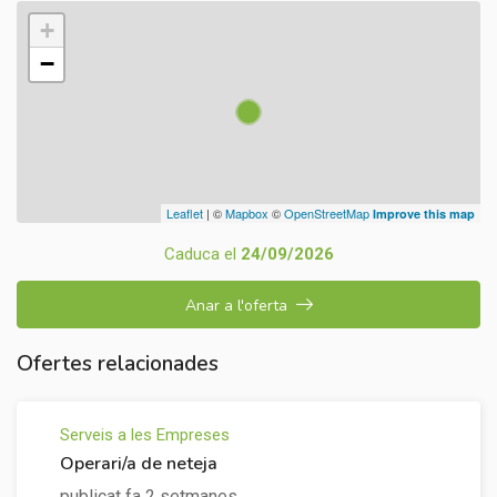
+
−
Leaflet
| ©
Mapbox
©
OpenStreetMap
Improve this map
Caduca el
24/09/2026
Anar a l'oferta
Ofertes relacionades
Serveis a les Empreses
Operari/a de neteja
publicat fa 2 setmanes