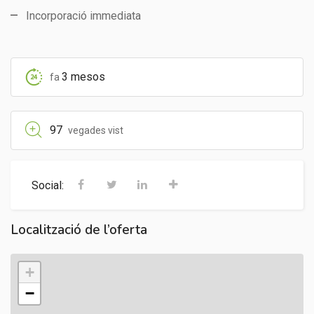
Incorporació immediata
3 mesos
fa
97
vegades vist
Social:
Localització de l’oferta
+
−