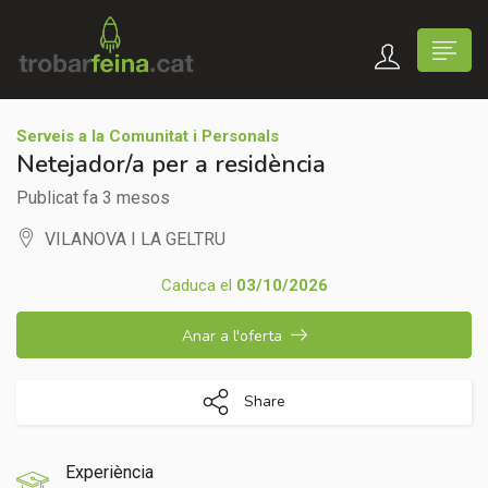
Serveis a la Comunitat i Personals
Netejador/a per a residència
Publicat fa 3 mesos
VILANOVA I LA GELTRU
Caduca el
03/10/2026
Anar a l'oferta
Share
Experiència