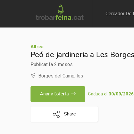
Cercador De 
Altres
Peó de jardineria a Les Borg
Publicat fa 2 mesos
Borges del Camp, les
Anar a l'oferta
Caduca el
30/09/2026
Share