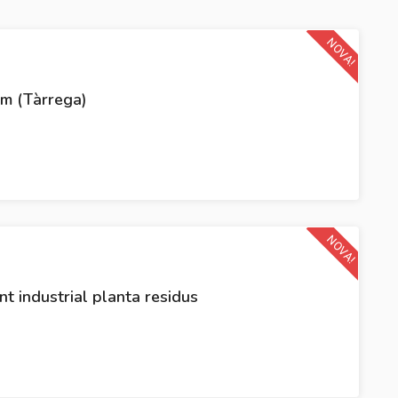
NOVA!
m (Tàrrega)
NOVA!
t industrial planta residus