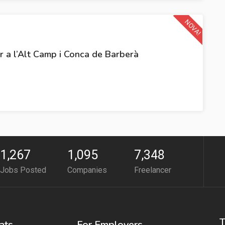
NOVA!
ar a l’Alt Camp i Conca de Barberà
1,267
1,095
7,348
Jobs Posted
Companies
Freelancer
T
ats
For Employers