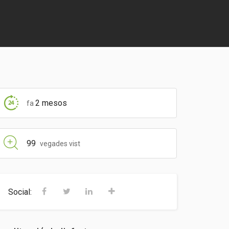
2 mesos
fa
99
vegades vist
Social: