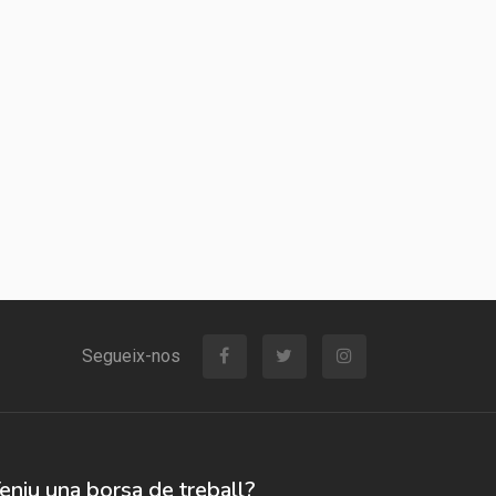
Segueix-nos
eniu una borsa de treball?