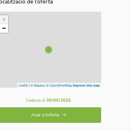
ocalització de l’oferta
+
−
Leaflet
| ©
Mapbox
©
OpenStreetMap
Improve this map
Caduca el
30/09/2026
Anar a l'oferta