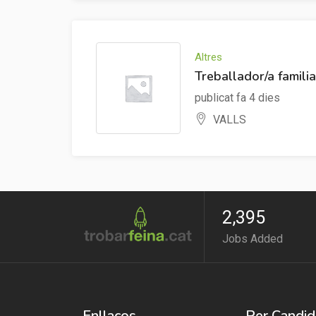
Altres
Treballador/a famili
publicat fa 4 dies
VALLS
2,395
Jobs Added
Enllaços
Per Candid