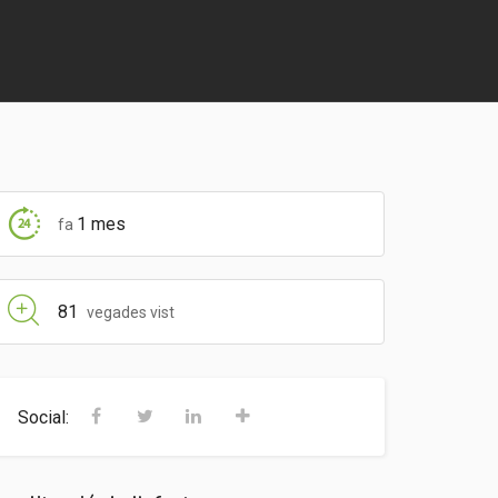
1 mes
fa
81
vegades vist
Social: