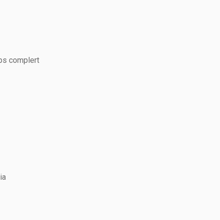
ps complert
ia