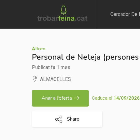
Cercador De 
Altres
Personal de Neteja (persones a
Publicat fa 1 mes
ALMACELLES
Anar a l'oferta
Caduca el
14/09/2026
Share