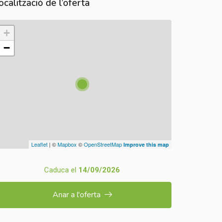
ocalització de l’oferta
+
−
Leaflet
| ©
Mapbox
©
OpenStreetMap
Improve this map
Caduca el
14/09/2026
Anar a l'oferta