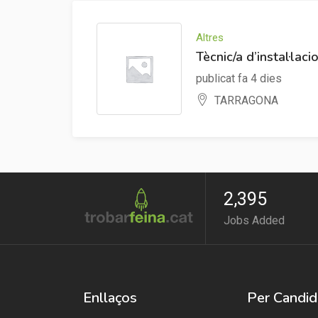
Altres
Tècnic/a d’instal·laci
publicat fa 4 dies
TARRAGONA
2,395
Jobs Added
Enllaços
Per Candid