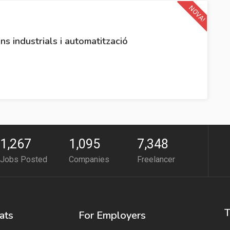
NOVA!
ons industrials i automatització
1,267
1,095
7,348
Jobs Posted
Companies
Freelancer
T
ats
For Employers