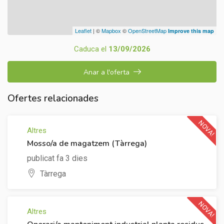
Leaflet
| ©
Mapbox
©
OpenStreetMap
Improve this map
Caduca el
13/09/2026
Anar a l'oferta
Ofertes relacionades
NOVA!
Altres
Mosso/a de magatzem (Tàrrega)
publicat fa 3 dies
Tàrrega
NOVA!
Altres