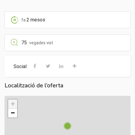
2 mesos
fa
75
vegades vist
Social:
Localització de l’oferta
+
−