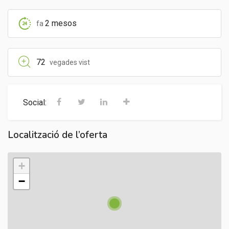
2 mesos
fa
72
vegades vist
Social:
Localització de l’oferta
+
−