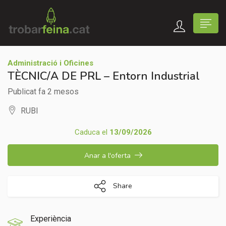
Administració i Oficines
TÈCNIC/A DE PRL – Entorn Industrial
Publicat fa 2 mesos
RUBI
Caduca el
13/09/2026
Anar a l'oferta
Share
Experiència