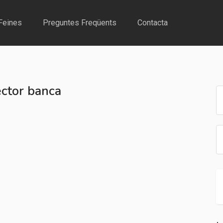
Feines
Preguntes Freqüents
Contacta
ector banca