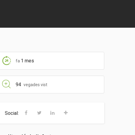
1 mes
fa
94
vegades vist
Social: