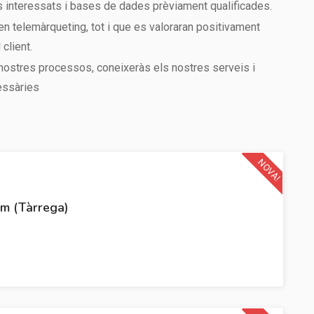
ts interessats i bases de dades prèviament qualificades.
en telemàrqueting, tot i que es valoraran positivament
client.
 nostres processos, coneixeràs els nostres serveis i
essàries
NOVA!
m (Tàrrega)