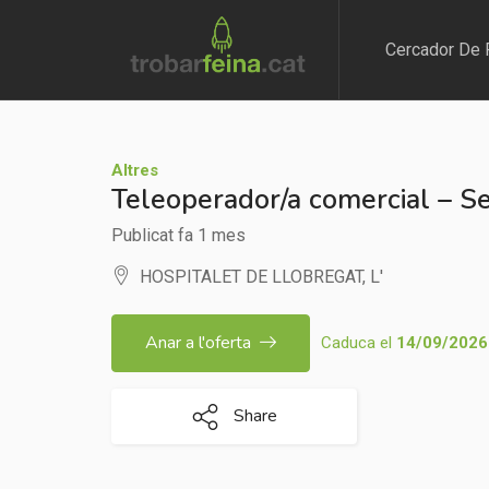
Cercador De 
Altres
Teleoperador/a comercial – S
Publicat fa 1 mes
HOSPITALET DE LLOBREGAT, L'
Anar a l'oferta
Caduca el
14/09/2026
Share