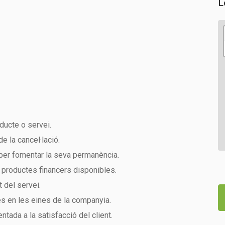
L
oducte o servei.
e la cancel·lació.
 per fomentar la seva permanència.
 productes financers disponibles.
 del servei.
es en les eines de la companyia.
ntada a la satisfacció del client.