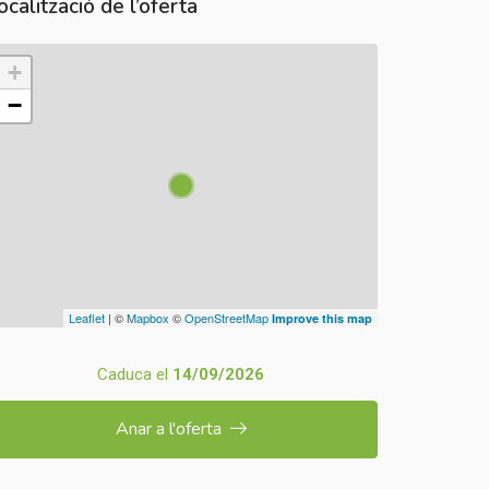
ocalització de l’oferta
+
−
Leaflet
| ©
Mapbox
©
OpenStreetMap
Improve this map
Caduca el
14/09/2026
Anar a l'oferta