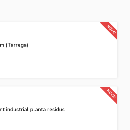
NOVA!
m (Tàrrega)
NOVA!
t industrial planta residus