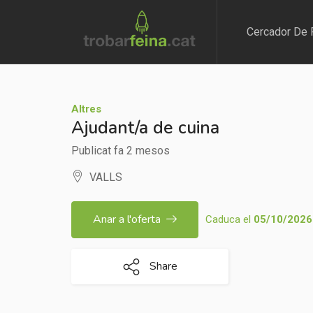
Cercador De 
Altres
Ajudant/a de cuina
Publicat fa 2 mesos
VALLS
Anar a l'oferta
Caduca el
05/10/2026
Share