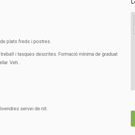
L
de plats freds i postres.
e treball i tasques descrites. Formació mínima de graduat
llar. Veh…
ivendres servei de nit.