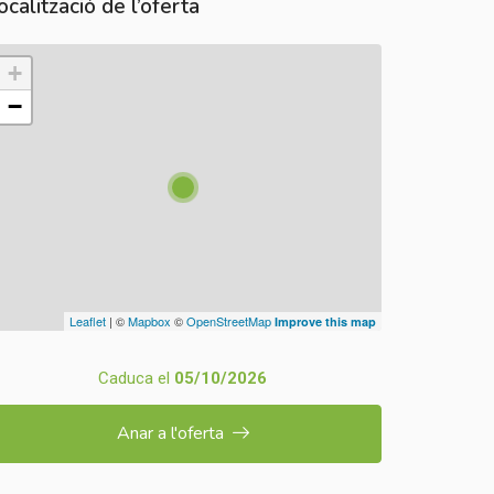
ocalització de l’oferta
+
−
Leaflet
| ©
Mapbox
©
OpenStreetMap
Improve this map
Caduca el
05/10/2026
Anar a l'oferta