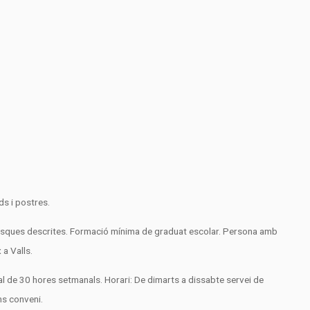
ds i postres.
 i tasques descrites. Formació mínima de graduat escolar. Persona amb
 a Valls.
al de 30 hores setmanals. Horari: De dimarts a dissabte servei de
ns conveni.