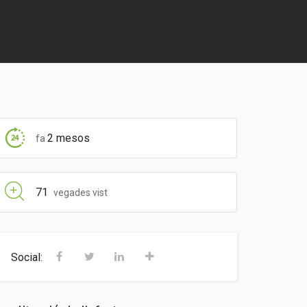
2 mesos
fa
71
vegades vist
Social: