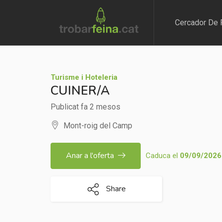
Cercador De 
Turisme i Hoteleria
CUINER/A
Publicat fa 2 mesos
Mont-roig del Camp
Anar a l'oferta
Caduca el
09/09/2026
Share