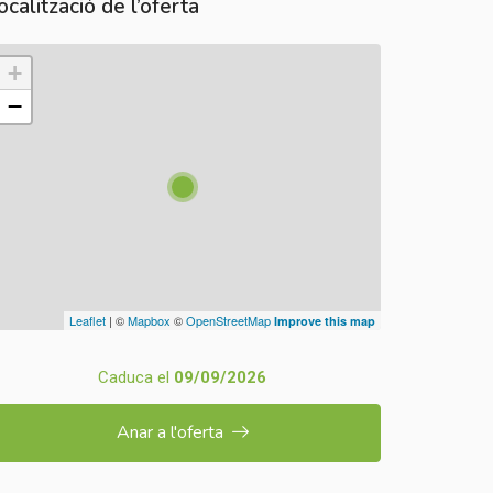
ocalització de l’oferta
+
−
Leaflet
| ©
Mapbox
©
OpenStreetMap
Improve this map
Caduca el
09/09/2026
Anar a l'oferta