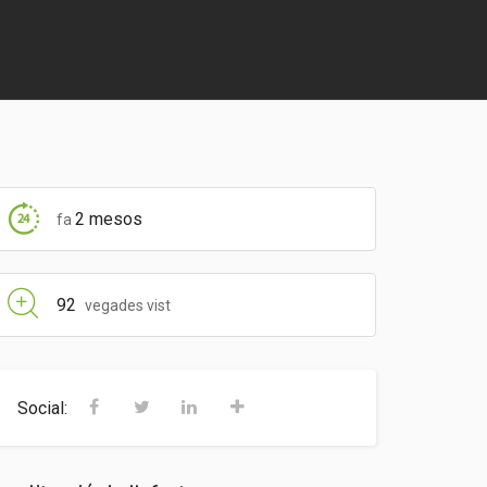
2 mesos
fa
92
vegades vist
Social: