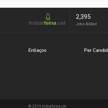
2,395
Jobs Added
Enllaços
Per Candid
© 2019 trobarfeina.cat.